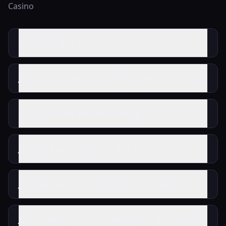
Casino
Czym jest B7 Casino?
Jak zarejestrować się w B7 Casino?
Czy B7 Casino posiada licencję?
Jakie gry są dostępne w B7 Casino?
Jak odebrać bonus powitalny w B7 Casino?
Jakie metody płatności obsługuje B7 Casino?