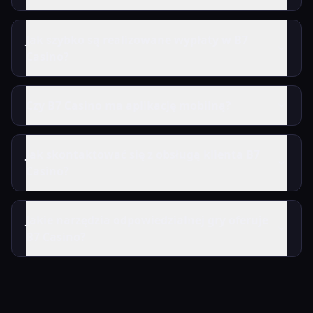
Jak szybko są realizowane wypłaty w B7
Casino?
Czy B7 Casino ma aplikację mobilną?
Jak skontaktować się z obsługą klienta B7
Casino?
Jakie narzędzia odpowiedzialnej gry oferuje
B7 Casino?