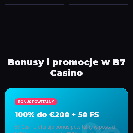
Bonusy i promocje w B7
Casino
BONUS POWITALNY
100% do €200 + 50 FS
B7 Casino oferuje bonus powitalny w postaci