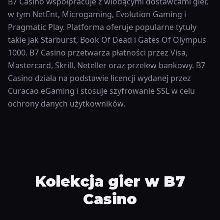
B7 Casino współpracuje z wiodącymi dostawcami gier,
w tym NetEnt, Microgaming, Evolution Gaming i
Pragmatic Play. Platforma oferuje popularne tytuły
takie jak Starburst, Book Of Dead i Gates Of Olympus
1000. B7 Casino przetwarza płatności przez Visa,
Mastercard, Skrill, Neteller oraz przelew bankowy. B7
Casino działa na podstawie licencji wydanej przez
Curacao eGaming i stosuje szyfrowanie SSL w celu
ochrony danych użytkowników.
Kolekcja gier w B7
Casino