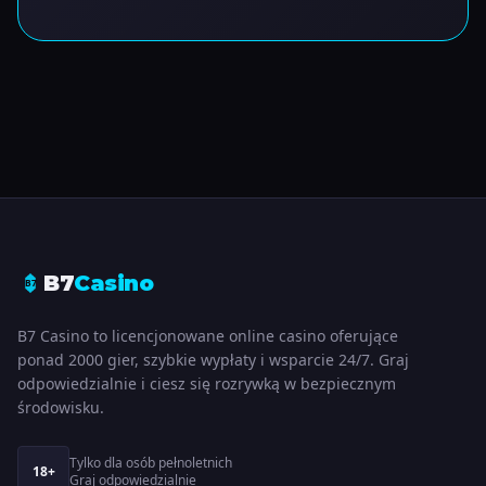
B7
Casino
B7
B7 Casino to licencjonowane online casino oferujące
ponad 2000 gier, szybkie wypłaty i wsparcie 24/7. Graj
odpowiedzialnie i ciesz się rozrywką w bezpiecznym
środowisku.
Tylko dla osób pełnoletnich
18+
Graj odpowiedzialnie